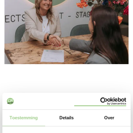
In deze branches zijn we
Toestemming
Details
Over
actief