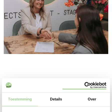
In deze branches zijn we
Toestemming
Details
Over
actief