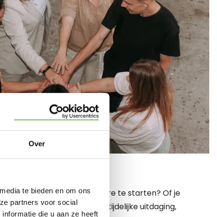
Over
 HIER
 media te bieden en om ons
 een nieuwe fase in je carrière te starten? Of je
ze partners voor social
een vaste baan of juist een tijdelijke uitdaging,
nformatie die u aan ze heeft