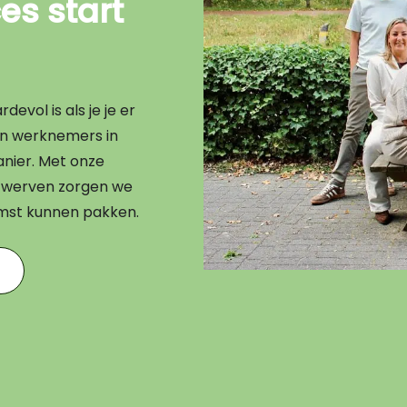
s start
evol is als je je er
en werknemers in
nier. Met onze
en werven zorgen we
omst kunnen pakken.