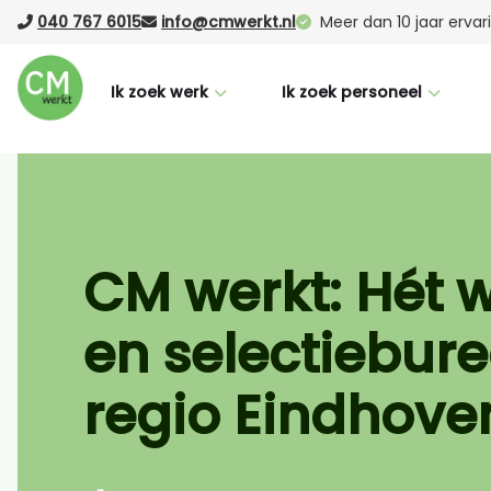
040 767 6015
info@cmwerkt.nl
Meer dan 10 jaar erva
Ik zoek werk
Ik zoek personeel
Voor werknemers
Voor werkgevers
CM Buddy
Werving & selectie
Succesverhalen
Laten werven (RPO)
CM werkt: Hét 
Nederlandse taalcursus
Vacature Boost
en selectiebure
Vacatures
Uitzenden
Logistiek
regio Eindhove
Office
Productie