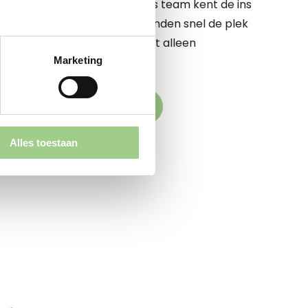
 te begeleiden op dit pad. Ons team kent de ins
e markt op zijn duimpje. We vinden snel de plek
komstige werkgever elkaar niet alleen
Marketing
k versterken
den naar jouw droombaan
Alles toestaan
aande vacatures