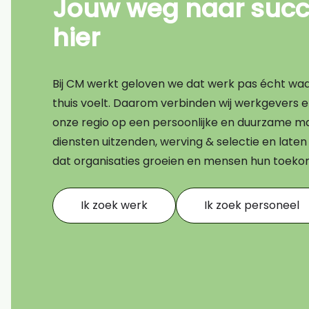
Jouw weg naar succe
Bouw
hier
Transport
Financieel
Bij CM werkt geloven we dat werk pas écht waard
Techniek
thuis voelt. Daarom verbinden wij werkgevers 
onze regio op een persoonlijke en duurzame ma
AI CV scan
diensten uitzenden, werving & selectie en lat
dat organisaties groeien en mensen hun toek
Ik zoek werk
Ik zoek personeel