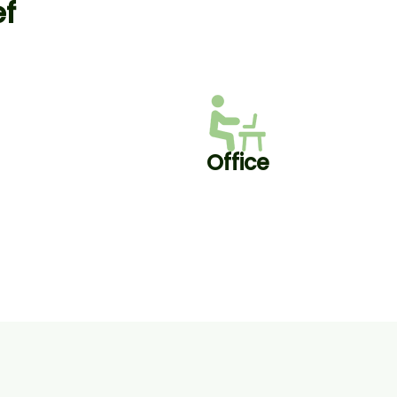
ef
Office