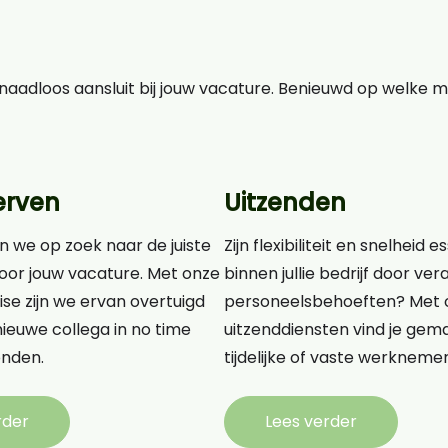
aadloos aansluit bij jouw vacature. Benieuwd op welke 
erven
Uitzenden
n we op zoek naar de juiste
Zijn flexibiliteit en snelheid e
oor jouw vacature. Met onze
binnen jullie bedrijf door v
ise zijn we ervan overtuigd
personeelsbehoeften? Met 
ieuwe collega in no time
uitzenddiensten vind je gema
nden.
tijdelijke of vaste werknemer
rder
Lees verder