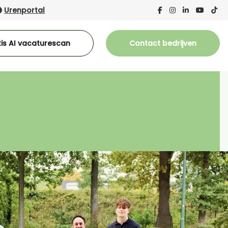
Urenportal
is AI vacaturescan
Contact bedrijven