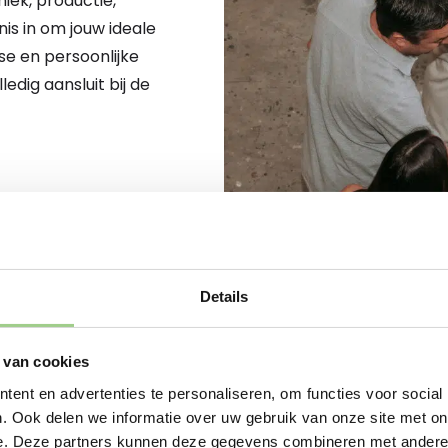
iek, productie,
nis in om jouw ideale
se en persoonlijke
dig aansluit bij de
Details
 van cookies
JOUW NIEUWE START BEGINT
ent en advertenties te personaliseren, om functies voor social
Sta je op het punt om
. Ook delen we informatie over uw gebruik van onze site met on
nu op zoek bent naar 
e. Deze partners kunnen deze gegevens combineren met andere i