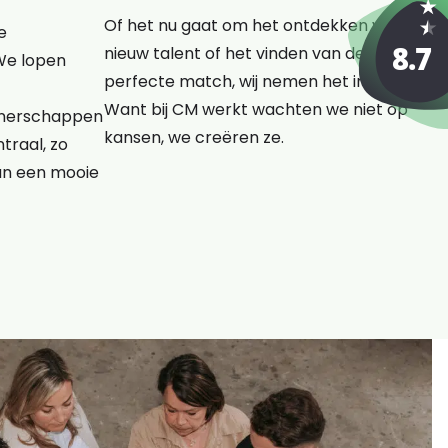
Of het nu gaat om het ontdekken van
e
nieuw talent of het vinden van de
We lopen
perfecte match, wij nemen het initiatief.
Want bij CM werkt wachten we niet op
rtnerschappen
kansen, we creëren ze.
traal, zo
an een mooie