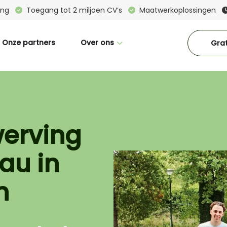
ring
Toegang tot 2 miljoen CV’s
Maatwerkoplossingen
Onze partners
Over ons
Grat
Wie zijn wij
Great Place To Work
CM in beeld
werving
Interne vacatures
au in
Blogs
Downloads
n
Contact