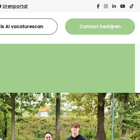
Urenportal
is AI vacaturescan
Contact bedrijven