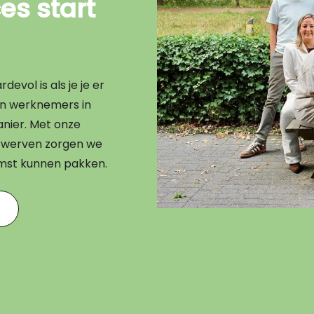
s start
evol is als je je er
en werknemers in
nier. Met onze
en werven zorgen we
omst kunnen pakken.