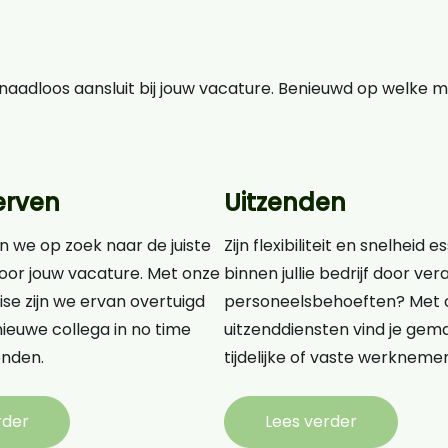
aadloos aansluit bij jouw vacature. Benieuwd op welke 
erven
Uitzenden
n we op zoek naar de juiste
Zijn flexibiliteit en snelheid e
oor jouw vacature. Met onze
binnen jullie bedrijf door v
ise zijn we ervan overtuigd
personeelsbehoeften? Met 
ieuwe collega in no time
uitzenddiensten vind je gema
nden.
tijdelijke of vaste werknemer
rder
Lees verder