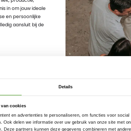
iek, productie,
nis in om jouw ideale
se en persoonlijke
dig aansluit bij de
Details
 van cookies
JOUW NIEUWE START BEGINT
ent en advertenties te personaliseren, om functies voor social
Sta je op het punt om
. Ook delen we informatie over uw gebruik van onze site met on
nu op zoek bent naar 
e. Deze partners kunnen deze gegevens combineren met andere i