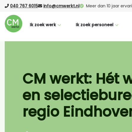
040 767 6015
info@cmwerkt.nl
Meer dan 10 jaar erva
Ik zoek werk
Ik zoek personeel
Voor werknemers
Voor werkgevers
CM Buddy
Werving & selectie
Succesverhalen
Laten werven (RPO)
CM werkt: Hét 
Nederlandse taalcursus
Vacature Boost
en selectiebure
Vacatures
Uitzenden
Logistiek
regio Eindhove
Office
Productie