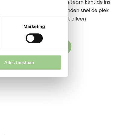
 te begeleiden op dit pad. Ons team kent de ins
e markt op zijn duimpje. We vinden snel de plek
komstige werkgever elkaar niet alleen
Marketing
k versterken
den naar jouw droombaan
Alles toestaan
aande vacatures