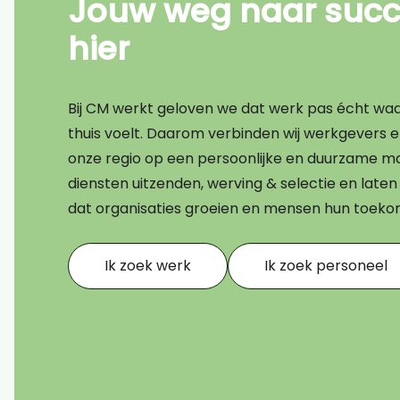
Jouw weg naar succe
Bouw
hier
Transport
Financieel
Bij CM werkt geloven we dat werk pas écht waard
Techniek
thuis voelt. Daarom verbinden wij werkgevers 
onze regio op een persoonlijke en duurzame ma
AI CV scan
diensten uitzenden, werving & selectie en lat
dat organisaties groeien en mensen hun toek
Ik zoek werk
Ik zoek personeel