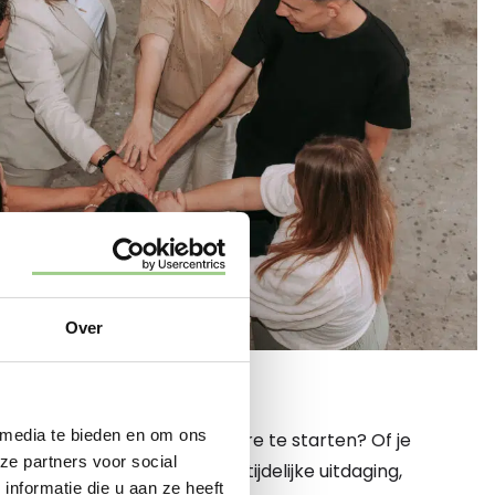
Over
 HIER
 media te bieden en om ons
 een nieuwe fase in je carrière te starten? Of je
ze partners voor social
een vaste baan of juist een tijdelijke uitdaging,
nformatie die u aan ze heeft