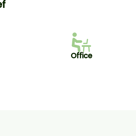
ef
Office