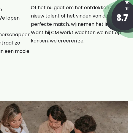
Of het nu gaat om het ontdekken van
e
nieuw talent of het vinden van de
We lopen
perfecte match, wij nemen het initiatief.
Want bij CM werkt wachten we niet op
rtnerschappen
kansen, we creëren ze.
traal, zo
an een mooie