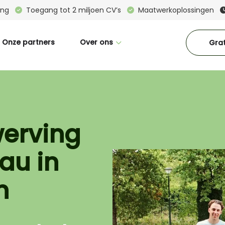
ring
Toegang tot 2 miljoen CV’s
Maatwerkoplossingen
Onze partners
Over ons
Grat
Wie zijn wij
Great Place To Work
CM in beeld
werving
Interne vacatures
au in
Blogs
Downloads
n
Contact