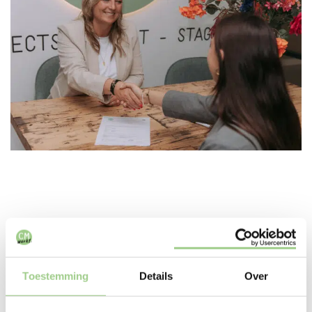
In deze branches zijn we
Toestemming
Details
Over
actief