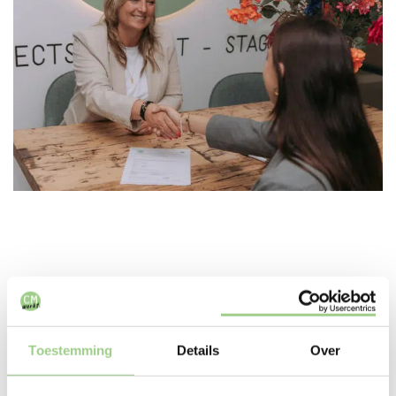
In deze branches zijn we
Toestemming
Details
Over
actief