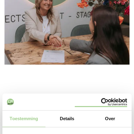
In deze branches zijn we
Toestemming
Details
Over
actief