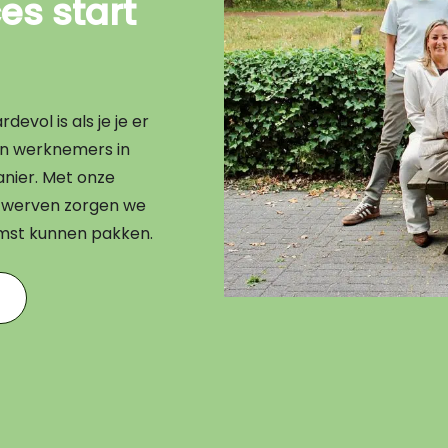
s start
evol is als je je er
en werknemers in
nier. Met onze
en werven zorgen we
omst kunnen pakken.