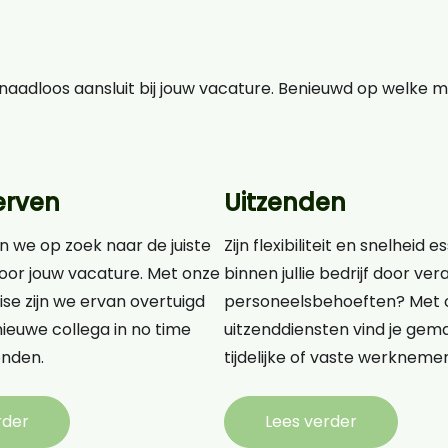
aadloos aansluit bij jouw vacature. Benieuwd op welke 
erven
Uitzenden
n we op zoek naar de juiste
Zijn flexibiliteit en snelheid e
oor jouw vacature. Met onze
binnen jullie bedrijf door v
ise zijn we ervan overtuigd
personeelsbehoeften? Met 
ieuwe collega in no time
uitzenddiensten vind je gema
nden.
tijdelijke of vaste werknemer
rder
Lees verder