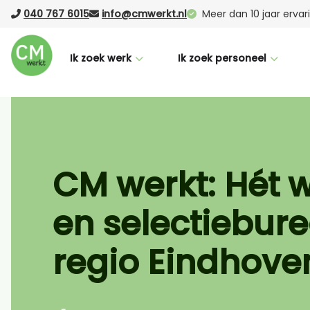
040 767 6015
info@cmwerkt.nl
Meer dan 10 jaar erva
Ik zoek werk
Ik zoek personeel
Voor werknemers
Voor werkgevers
CM Buddy
Werving & selectie
Succesverhalen
Laten werven (RPO)
CM werkt: Hét 
Nederlandse taalcursus
Vacature Boost
en selectiebure
Vacatures
Uitzenden
Logistiek
regio Eindhove
Office
Productie