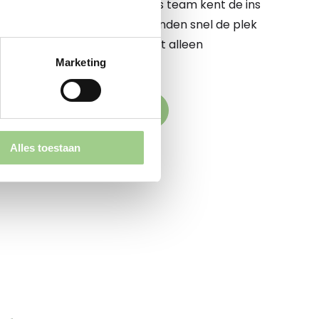
 te begeleiden op dit pad. Ons team kent de ins
e markt op zijn duimpje. We vinden snel de plek
komstige werkgever elkaar niet alleen
Marketing
k versterken
den naar jouw droombaan
Alles toestaan
aande vacatures