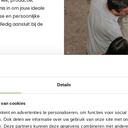
iek, productie,
nis in om jouw ideale
se en persoonlijke
dig aansluit bij de
Details
 van cookies
JOUW NIEUWE START BEGINT
ent en advertenties te personaliseren, om functies voor social
Sta je op het punt om
. Ook delen we informatie over uw gebruik van onze site met on
nu op zoek bent naar 
e. Deze partners kunnen deze gegevens combineren met andere i