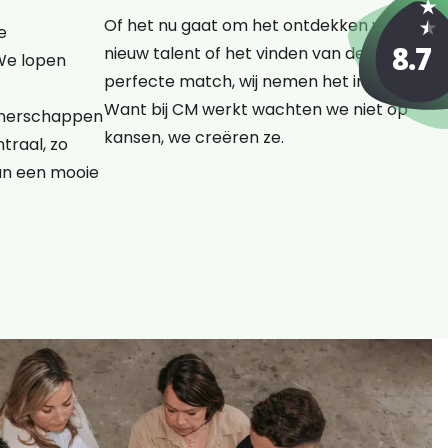
Of het nu gaat om het ontdekken van
e
nieuw talent of het vinden van de
We lopen
perfecte match, wij nemen het initiatief.
Want bij CM werkt wachten we niet op
rtnerschappen
kansen, we creëren ze.
traal, zo
an een mooie