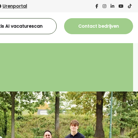
Urenportal
is AI vacaturescan
Contact bedrijven