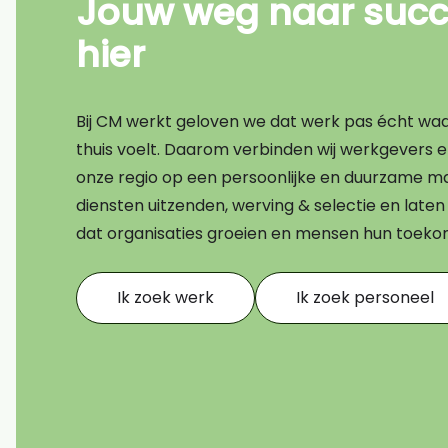
Jouw weg naar succe
Bouw
hier
Transport
Financieel
Bij CM werkt geloven we dat werk pas écht waard
Techniek
thuis voelt. Daarom verbinden wij werkgevers 
onze regio op een persoonlijke en duurzame ma
AI CV scan
diensten uitzenden, werving & selectie en lat
dat organisaties groeien en mensen hun toek
Ik zoek werk
Ik zoek personeel