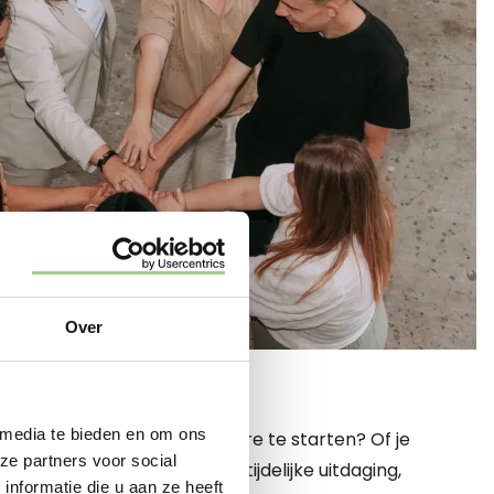
Over
 HIER
 media te bieden en om ons
 een nieuwe fase in je carrière te starten? Of je
ze partners voor social
een vaste baan of juist een tijdelijke uitdaging,
nformatie die u aan ze heeft