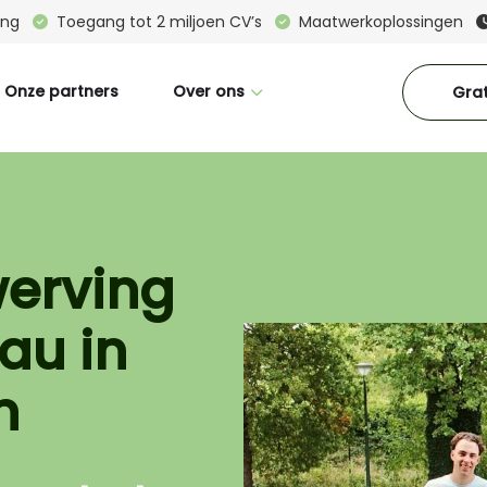
ring
Toegang tot 2 miljoen CV’s
Maatwerkoplossingen
Onze partners
Over ons
Grat
Wie zijn wij
Great Place To Work
CM in beeld
werving
Interne vacatures
au in
Blogs
Downloads
n
Contact