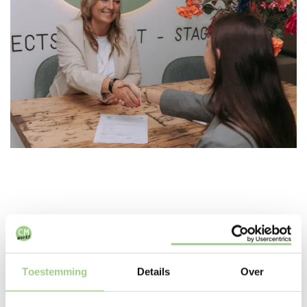
In deze branches zijn we
Toestemming
Details
Over
actief