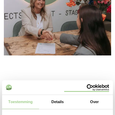
In deze branches zijn we
Toestemming
Details
Over
actief