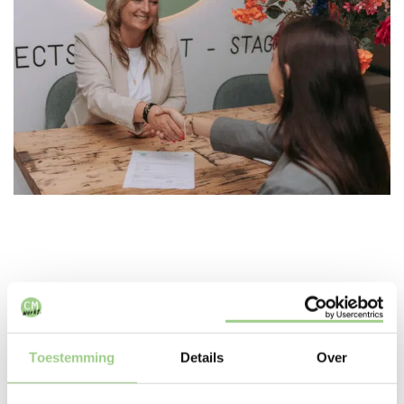
In deze branches zijn we
Toestemming
Details
Over
actief