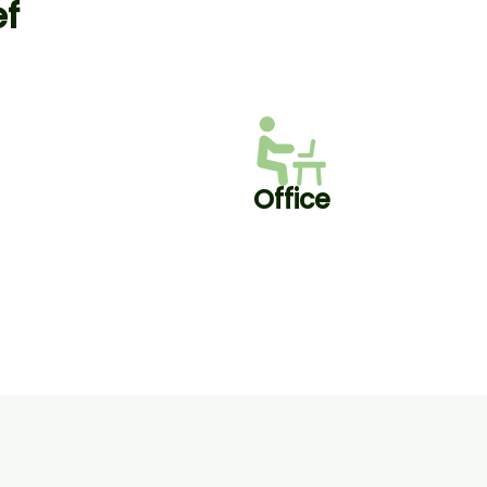
ef
Office