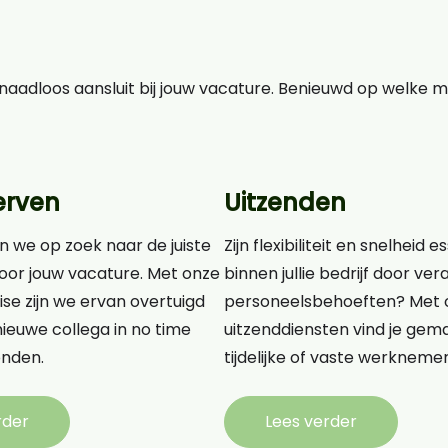
aadloos aansluit bij jouw vacature. Benieuwd op welke 
erven
Uitzenden
n we op zoek naar de juiste
Zijn flexibiliteit en snelheid e
oor jouw vacature. Met onze
binnen jullie bedrijf door v
ise zijn we ervan overtuigd
personeelsbehoeften? Met 
ieuwe collega in no time
uitzenddiensten vind je gema
nden.
tijdelijke of vaste werknemer
rder
Lees verder