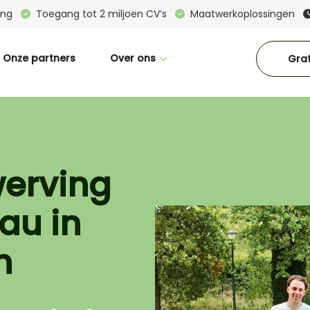
ring
Toegang tot 2 miljoen CV’s
Maatwerkoplossingen
Onze partners
Over ons
Grat
Wie zijn wij
Great Place To Work
CM in beeld
werving
Interne vacatures
au in
Blogs
Downloads
n
Contact