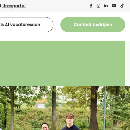
Urenportal
is AI vacaturescan
Contact bedrijven