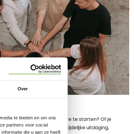
Over
 HIER
 media te bieden en om ons
 een nieuwe fase in je carrière te starten? Of je
ze partners voor social
een vaste baan of juist een tijdelijke uitdaging,
nformatie die u aan ze heeft