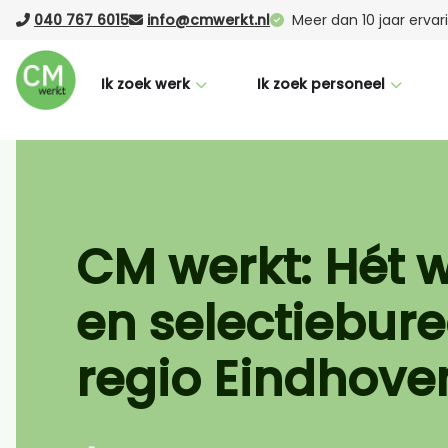
040 767 6015
info@cmwerkt.nl
Meer dan 10 jaar erva
Ik zoek werk
Ik zoek personeel
Voor werknemers
Voor werkgevers
CM Buddy
Werving & selectie
Succesverhalen
Laten werven (RPO)
CM werkt: Hét 
Nederlandse taalcursus
Vacature Boost
en selectiebure
Vacatures
Uitzenden
Logistiek
regio Eindhove
Office
Productie