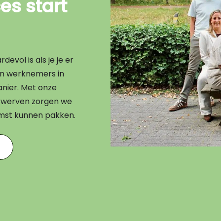
s start
evol is als je je er
en werknemers in
nier. Met onze
en werven zorgen we
omst kunnen pakken.