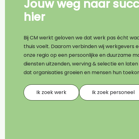
Jouw weg naar succe
Bouw
hier
Transport
Financieel
Bij CM werkt geloven we dat werk pas écht waard
Techniek
thuis voelt. Daarom verbinden wij werkgevers 
onze regio op een persoonlijke en duurzame ma
AI CV scan
diensten uitzenden, werving & selectie en lat
dat organisaties groeien en mensen hun toek
Ik zoek werk
Ik zoek personeel