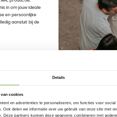
iek, productie,
nis in om jouw ideale
se en persoonlijke
dig aansluit bij de
Details
 van cookies
JOUW NIEUWE START BEGINT
ent en advertenties te personaliseren, om functies voor social
Sta je op het punt om
. Ook delen we informatie over uw gebruik van onze site met on
nu op zoek bent naar 
e. Deze partners kunnen deze gegevens combineren met andere i