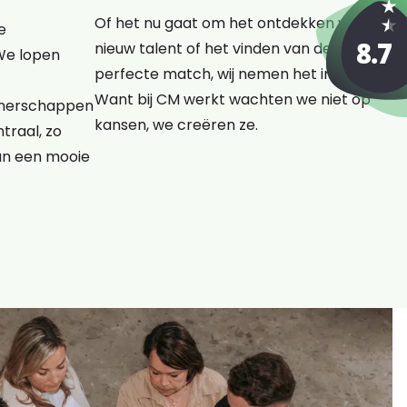
Of het nu gaat om het ontdekken van
e
nieuw talent of het vinden van de
We lopen
perfecte match, wij nemen het initiatief.
Want bij CM werkt wachten we niet op
rtnerschappen
kansen, we creëren ze.
traal, zo
an een mooie