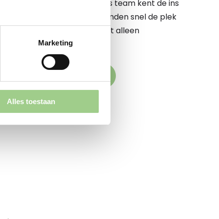
 te begeleiden op dit pad. Ons team kent de ins
e markt op zijn duimpje. We vinden snel de plek
komstige werkgever elkaar niet alleen
Marketing
k versterken
den naar jouw droombaan
Alles toestaan
aande vacatures