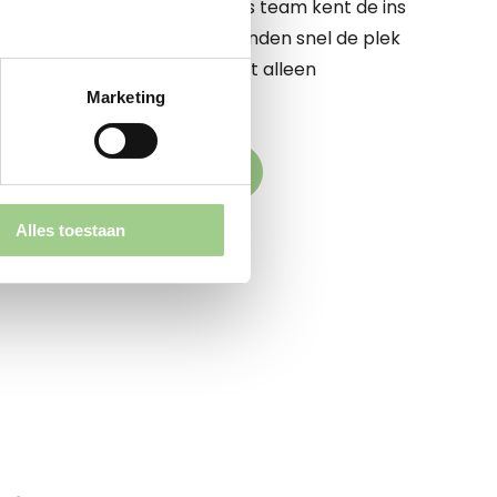
 te begeleiden op dit pad. Ons team kent de ins
e markt op zijn duimpje. We vinden snel de plek
komstige werkgever elkaar niet alleen
Marketing
k versterken
den naar jouw droombaan
Alles toestaan
aande vacatures