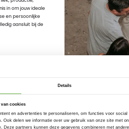
iek, productie,
nis in om jouw ideale
se en persoonlijke
dig aansluit bij de
Details
 van cookies
JOUW NIEUWE START BEGINT
ent en advertenties te personaliseren, om functies voor social
Sta je op het punt om
. Ook delen we informatie over uw gebruik van onze site met on
nu op zoek bent naar 
e. Deze partners kunnen deze gegevens combineren met andere i