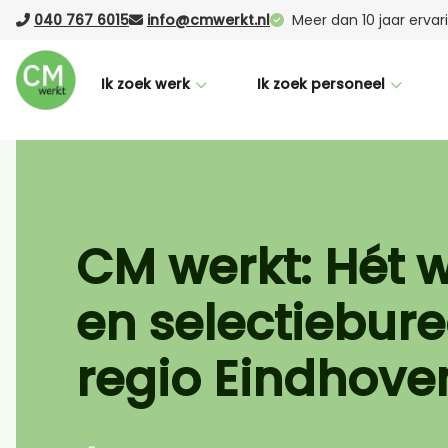
040 767 6015
info@cmwerkt.nl
Meer dan 10 jaar erva
Ik zoek werk
Ik zoek personeel
Voor werknemers
Voor werkgevers
CM Buddy
Werving & selectie
Succesverhalen
Laten werven (RPO)
CM werkt: Hét 
Nederlandse taalcursus
Vacature Boost
en selectiebure
Vacatures
Uitzenden
Logistiek
regio Eindhove
Office
Productie