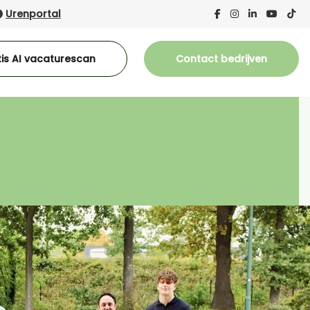
Urenportal
is AI vacaturescan
Contact bedrijven