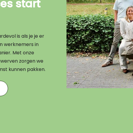
s start
evol is als je je er
en werknemers in
nier. Met onze
en werven zorgen we
omst kunnen pakken.