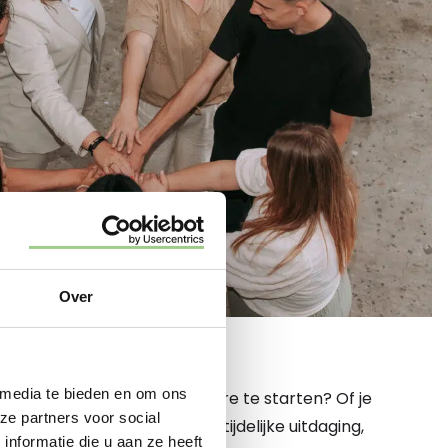
Over
 HIER
 media te bieden en om ons
 een nieuwe fase in je carrière te starten? Of je
ze partners voor social
een vaste baan of juist een tijdelijke uitdaging,
nformatie die u aan ze heeft