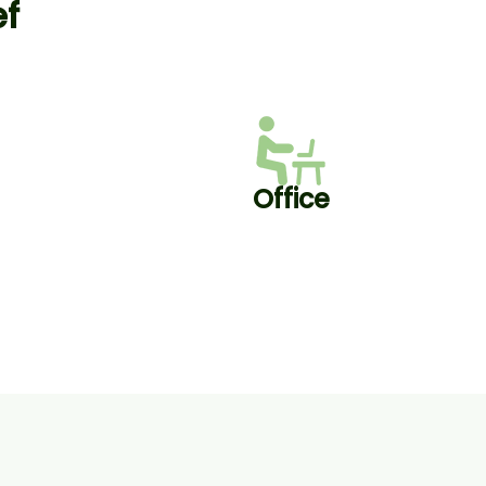
ef
Office