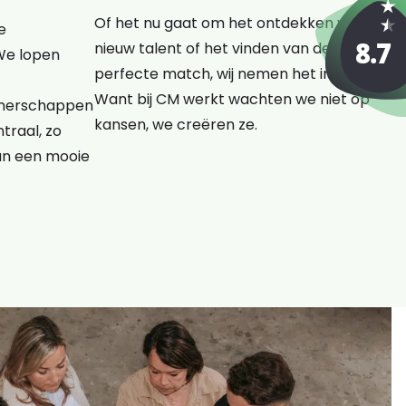
Of het nu gaat om het ontdekken van
e
nieuw talent of het vinden van de
We lopen
perfecte match, wij nemen het initiatief.
Want bij CM werkt wachten we niet op
rtnerschappen
kansen, we creëren ze.
traal, zo
an een mooie