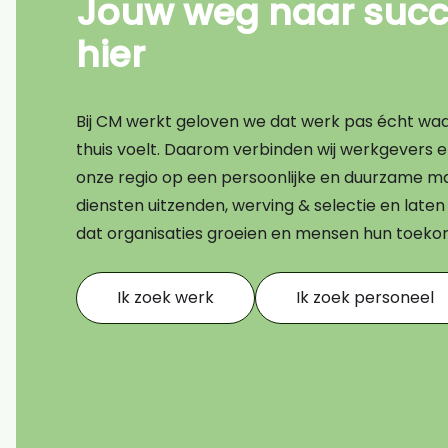
Jouw weg naar succe
Bouw
hier
Transport
Financieel
Bij CM werkt geloven we dat werk pas écht waard
Techniek
thuis voelt. Daarom verbinden wij werkgevers 
onze regio op een persoonlijke en duurzame ma
AI CV scan
diensten uitzenden, werving & selectie en lat
dat organisaties groeien en mensen hun toek
Ik zoek werk
Ik zoek personeel