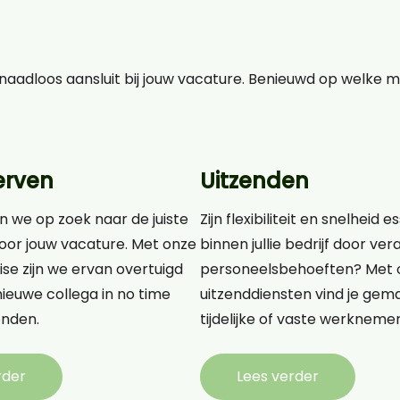
aadloos aansluit bij jouw vacature. Benieuwd op welke 
erven
Uitzenden
n we op zoek naar de juiste
Zijn flexibiliteit en snelheid e
oor jouw vacature. Met onze
binnen jullie bedrijf door v
ise zijn we ervan overtuigd
personeelsbehoeften? Met 
ieuwe collega in no time
uitzenddiensten vind je gema
nden.
tijdelijke of vaste werknemer
rder
Lees verder