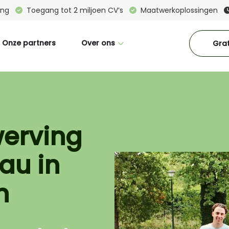
ring
Toegang tot 2 miljoen CV’s
Maatwerkoplossingen
Onze partners
Over ons
Grat
Wie zijn wij
Great Place To Work
CM in beeld
werving
Interne vacatures
au in
Blogs
Downloads
n
Contact