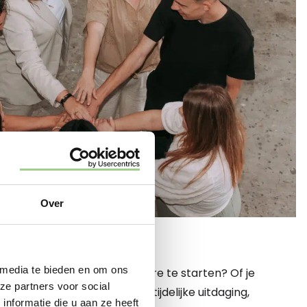
Over
 HIER
 media te bieden en om ons
 een nieuwe fase in je carrière te starten? Of je
ze partners voor social
een vaste baan of juist een tijdelijke uitdaging,
nformatie die u aan ze heeft