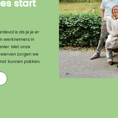
s start
evol is als je je er
en werknemers in
nier. Met onze
en werven zorgen we
omst kunnen pakken.