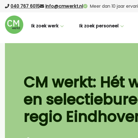
040 767 6015
info@cmwerkt.nl
Meer dan 10 jaar erva
Ik zoek werk
Ik zoek personeel
Voor werknemers
Voor werkgevers
CM Buddy
Werving & selectie
Succesverhalen
Laten werven (RPO)
CM werkt: Hét 
Nederlandse taalcursus
Vacature Boost
en selectiebure
Vacatures
Uitzenden
Logistiek
regio Eindhove
Office
Productie