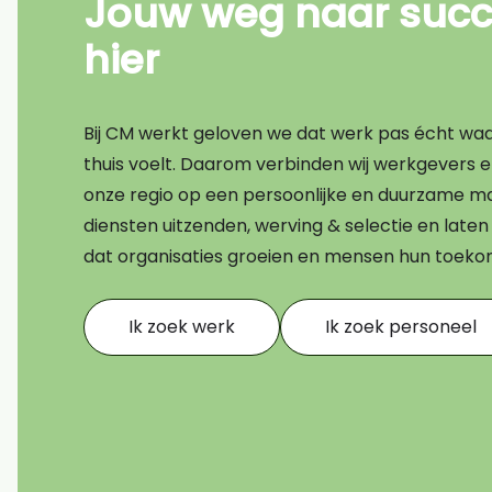
Jouw weg naar succe
Bouw
hier
Transport
Financieel
Bij CM werkt geloven we dat werk pas écht waard
Techniek
thuis voelt. Daarom verbinden wij werkgevers 
onze regio op een persoonlijke en duurzame ma
AI CV scan
diensten uitzenden, werving & selectie en lat
dat organisaties groeien en mensen hun toek
Ik zoek werk
Ik zoek personeel