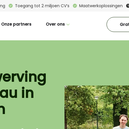
ring
Toegang tot 2 miljoen CV’s
Maatwerkoplossingen
Onze partners
Over ons
Grat
Wie zijn wij
Great Place To Work
CM in beeld
werving
Interne vacatures
au in
Blogs
Downloads
n
Contact