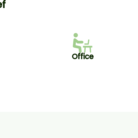
ef
Office