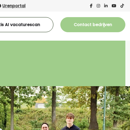
Urenportal
is AI vacaturescan
Contact bedrijven