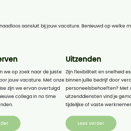
aadloos aansluit bij jouw vacature. Benieuwd op welke 
erven
Uitzenden
n we op zoek naar de juiste
Zijn flexibiliteit en snelheid e
oor jouw vacature. Met onze
binnen jullie bedrijf door v
ise zijn we ervan overtuigd
personeelsbehoeften? Met 
ieuwe collega in no time
uitzenddiensten vind je gema
nden.
tijdelijke of vaste werknemer
rder
Lees verder