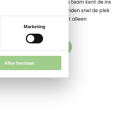
 te begeleiden op dit pad. Ons team kent de ins
e markt op zijn duimpje. We vinden snel de plek
komstige werkgever elkaar niet alleen
Marketing
k versterken
den naar jouw droombaan
Alles toestaan
aande vacatures