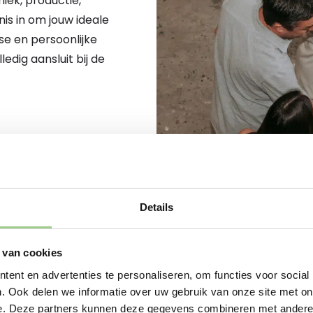
iek, productie,
nis in om jouw ideale
se en persoonlijke
dig aansluit bij de
Details
 van cookies
JOUW NIEUWE START BEGINT
ent en advertenties te personaliseren, om functies voor social
Sta je op het punt om
. Ook delen we informatie over uw gebruik van onze site met on
nu op zoek bent naar 
e. Deze partners kunnen deze gegevens combineren met andere i