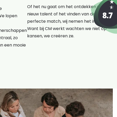
Of het nu gaat om het ontdekken van
e
nieuw talent of het vinden van de
We lopen
perfecte match, wij nemen het initiatief.
Want bij CM werkt wachten we niet op
rtnerschappen
kansen, we creëren ze.
traal, zo
an een mooie