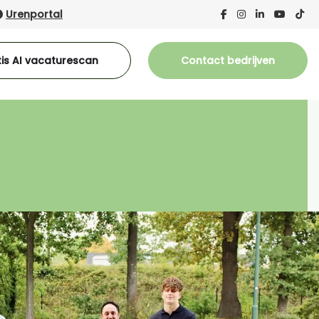
Urenportal
is AI vacaturescan
Contact bedrijven