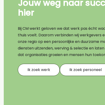
Jouw weg naar succe
Bouw
hier
Transport
Financieel
Bij CM werkt geloven we dat werk pas écht waard
Techniek
thuis voelt. Daarom verbinden wij werkgevers 
onze regio op een persoonlijke en duurzame ma
AI CV scan
diensten uitzenden, werving & selectie en lat
dat organisaties groeien en mensen hun toek
Ik zoek werk
Ik zoek personeel