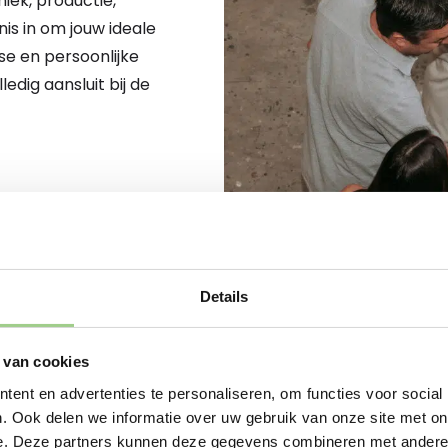
iek, productie,
nis in om jouw ideale
se en persoonlijke
dig aansluit bij de
Details
 van cookies
JOUW NIEUWE START BEGINT
ent en advertenties te personaliseren, om functies voor social
Sta je op het punt om
. Ook delen we informatie over uw gebruik van onze site met on
nu op zoek bent naar 
e. Deze partners kunnen deze gegevens combineren met andere i