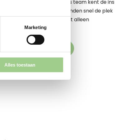
 te begeleiden op dit pad. Ons team kent de ins
e markt op zijn duimpje. We vinden snel de plek
komstige werkgever elkaar niet alleen
Marketing
k versterken
den naar jouw droombaan
Alles toestaan
aande vacatures