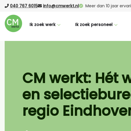
040 767 6015
info@cmwerkt.nl
Meer dan 10 jaar erva
Ik zoek werk
Ik zoek personeel
Voor werknemers
Voor werkgevers
CM Buddy
Werving & selectie
Succesverhalen
Laten werven (RPO)
CM werkt: Hét 
Nederlandse taalcursus
Vacature Boost
en selectiebure
Vacatures
Uitzenden
Logistiek
regio Eindhove
Office
Productie