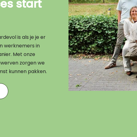
s start
evol is als je je er
en werknemers in
nier. Met onze
en werven zorgen we
omst kunnen pakken.