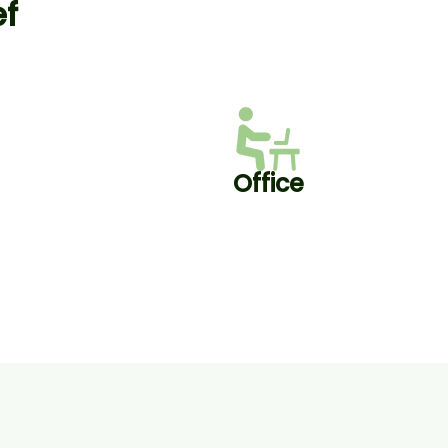
ef
Office