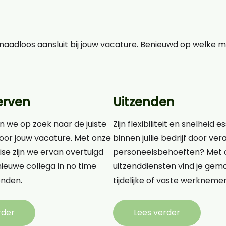
aadloos aansluit bij jouw vacature. Benieuwd op welke 
erven
Uitzenden
n we op zoek naar de juiste
Zijn flexibiliteit en snelheid e
oor jouw vacature. Met onze
binnen jullie bedrijf door v
ise zijn we ervan overtuigd
personeelsbehoeften? Met 
ieuwe collega in no time
uitzenddiensten vind je gema
nden.
tijdelijke of vaste werknemer
rder
Lees verder