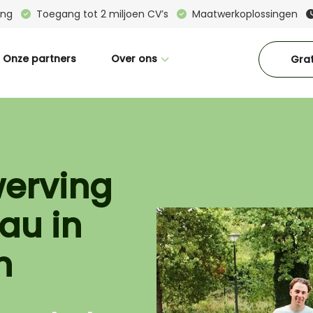
ring
Toegang tot 2 miljoen CV’s
Maatwerkoplossingen
Onze partners
Over ons
Grat
Wie zijn wij
Great Place To Work
CM in beeld
werving
Interne vacatures
au in
Blogs
Downloads
n
Contact