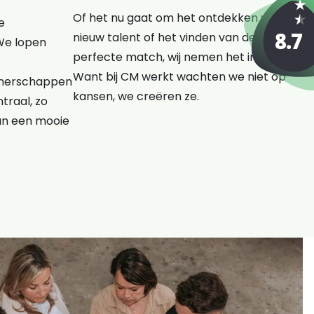
Of het nu gaat om het ontdekken van
e
nieuw talent of het vinden van de
We lopen
perfecte match, wij nemen het initiatief.
Want bij CM werkt wachten we niet op
rtnerschappen
kansen, we creëren ze.
traal, zo
an een mooie