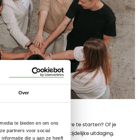
Over
 HIER
 media te bieden en om ons
 een nieuwe fase in je carrière te starten? Of je
ze partners voor social
een vaste baan of juist een tijdelijke uitdaging,
nformatie die u aan ze heeft