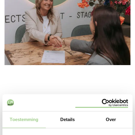
In deze branches zijn we
Toestemming
Details
Over
actief