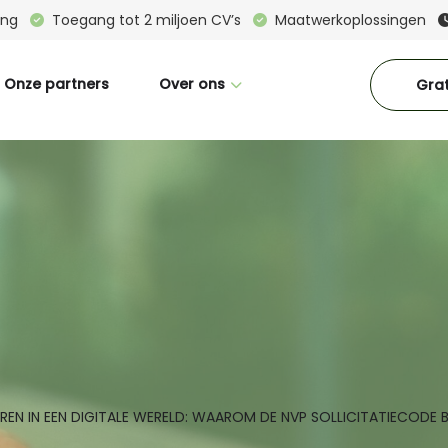
ring
Toegang tot 2 miljoen CV’s
Maatwerkoplossingen
Onze partners
Over ons
Grat
Wie zijn wij
Great Place To Work
CM in beeld
Interne vacatures
Blogs
Downloads
Contact
TEREN IN EEN DIGITALE WERELD: WAAROM DE NVP SOLLICITATIECODE 