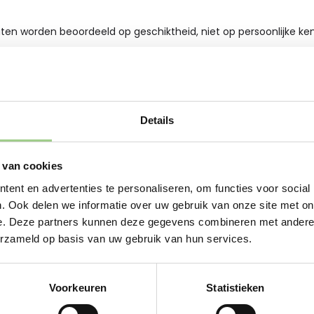
aten worden beoordeeld op geschiktheid, niet op persoonlijke k
ijke communicatie over functie, proces en verwachtingen.
zorgvuldig omgaan met persoonsgegevens.
Details
ormatie verzamelen die nodig is voor de functie.
 van cookies
ent en advertenties te personaliseren, om functies voor social
en ervoor dat sollicitanten zich serieus genomen voele
. Ook delen we informatie over uw gebruik van onze site met on
e. Deze partners kunnen deze gegevens combineren met andere i
.
erzameld op basis van uw gebruik van hun services.
n de sollicitatiecode 2025?
Voorkeuren
Statistieken
n kleine aanpassing, maar een flinke modernisering. De b