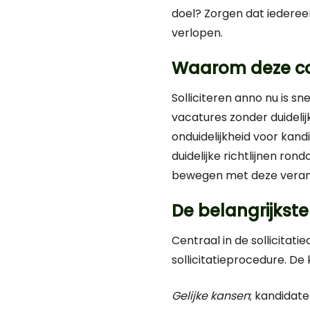
doel? Zorgen dat iedereen
verlopen.
Waarom deze code
Solliciteren anno nu is s
vacatures zonder duidelij
onduidelijkheid voor kand
duidelijke richtlijnen ro
bewegen met deze verand
De belangrijkst
Centraal in de sollicitat
sollicitatieprocedure. De 
Gelijke kansen
; kandidat