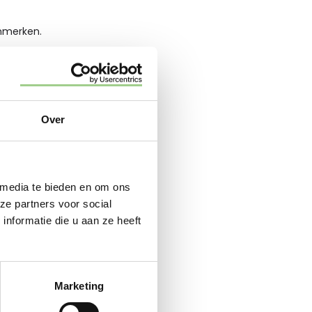
enmerken.
Over
 media te bieden en om ons
n en dat werkgevers
ze partners voor social
nformatie die u aan ze heeft
Marketing
elangrijkste