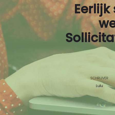
Eerlijk
Bouw
Transport
we
Financieel
Sollicit
Techniek
AI CV scan
SCHRIJVER
Lulu