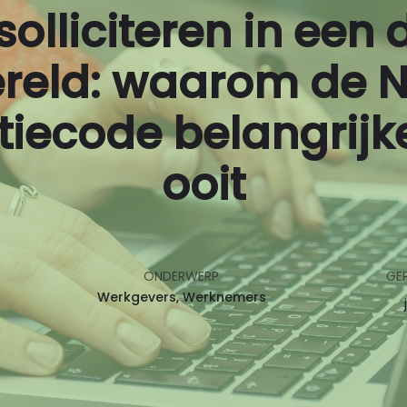
 solliciteren in een 
reld: waarom de 
atiecode belangrijk
ooit
ONDERWERP
GE
Werkgevers
Werknemers