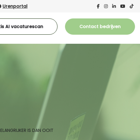
Urenportal
is AI vacaturescan
Contact bedrijven
BELANGRIJKER IS DAN OOIT