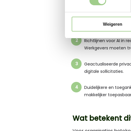
Transparantie over sa
Weigeren
vacatures. Dit draagt b
Richtlijnen voor AI in 
Werkgevers moeten tra
Geactualiseerde privac
digitale sollicitaties.
Duidelijkere en toegank
makkelijker toepasbaar i
Wat betekent di
Voor organisaties betekent