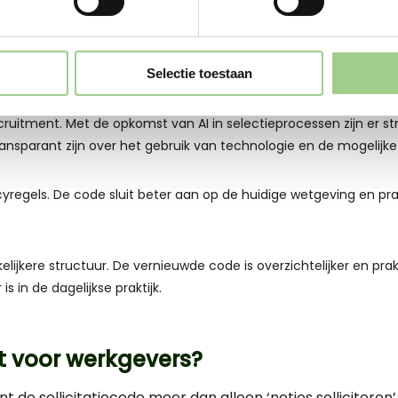
laris. Werkgevers worden aangemoedigd om salarisinformatie st
Selectie toestaan
ij aan eerlijkere beloning en voorkomt ongelijkheid.
recruitment. Met de opkomst van AI in selectieprocessen zijn er 
nsparant zijn over het gebruik van technologie en de mogelijk
yregels. De code sluit beter aan op de huidige wetgeving en prak
elijkere structuur. De vernieuwde code is overzichtelijker en pr
s in de dagelijkse praktijk.
t voor werkgevers?
 de sollicitatiecode meer dan alleen ‘netjes solliciteren’.