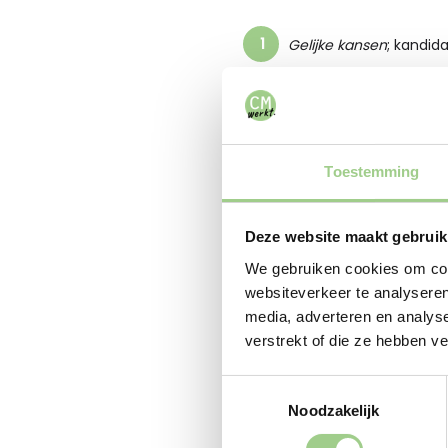
Gelijke kansen
; kandid
Transparantie
; duidel
Privacybescherming
; 
Toestemming
Relevantie
; alleen inf
Deze website maakt gebruik
We gebruiken cookies om cont
Deze uitgangspunten zorg
websiteverkeer te analyseren
media, adverteren en analys
professioneel overkomen
verstrekt of die ze hebben v
Wat is er nieuw i
Toestemmingsselectie
Noodzakelijk
De update van 2025 is gee
veranderingen: