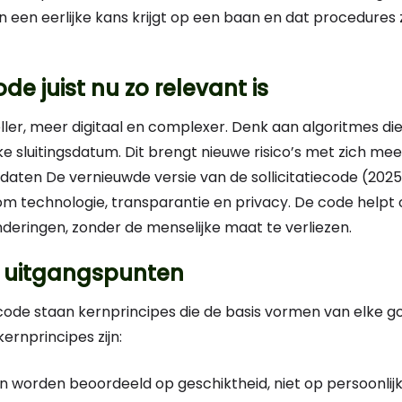
 een eerlijke kans krijgt op een baan en dat procedures 
 juist nu zo relevant is
neller, meer digitaal en complexer. Denk aan algoritmes di
ke sluitingsdatum. Dit brengt nieuwe risico’s met zich mee
idaten De vernieuwde versie van de sollicitatiecode (2025
ndom technologie, transparantie en privacy. De code help
eringen, zonder de menselijke maat te verliezen.
e uitgangspunten
iecode staan kernprincipes die de basis vormen van elke 
kernprincipes zijn:
en worden beoordeeld op geschiktheid, niet op persoonli