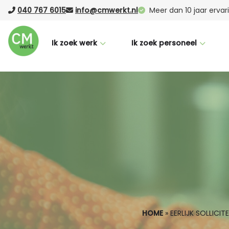
040 767 6015
info@cmwerkt.nl
Meer dan 10 jaar erva
Ik zoek werk
Ik zoek personeel
Voor werknemers
Voor werkgevers
CM Buddy
Werving & selectie
Succesverhalen
Laten werven (RPO)
Nederlandse taalcursus
Vacature Boost
Vacatures
Uitzenden
Logistiek
Office
HOME
»
EERLIJK SOLLICI
Productie