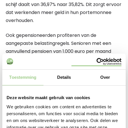
schijf daalt van 36,97% naar 35,82%. Dit zorgt ervoor
dat werkenden meer geld in hun portemonnee
overhouden.
Ook gepensioneerden profiteren van de
aangepaste belastingregels. Senioren met een
aanvullend pensioen van 1.000 euro per maand
hoeven 12 euro minder belasting te betalen. Hoewel
dit bedrag kleiner is, is het toch een welkome
verlichting voor velen.
Toestemming
Details
Over
Niet iedereen profiteert
Deze website maakt gebruik van cookies
Helaas zijn de veranderingen niet voor iedereen
We gebruiken cookies om content en advertenties te
positief. Werkenden met lage inkomens gaan er
personaliseren, om functies voor social media te bieden
juist op achteruit. Voor mensen die tussen de 1.000
en om ons websiteverkeer te analyseren. Ook delen we
informatie over uw gebruik van onze site met onze