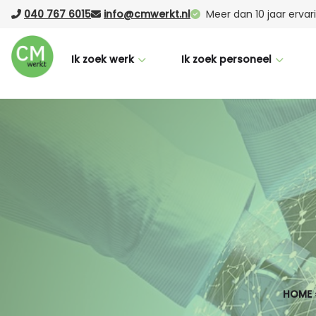
040 767 6015
info@cmwerkt.nl
Meer dan 10 jaar erva
Ik zoek werk
Ik zoek personeel
Voor werknemers
Voor werkgevers
CM Buddy
Werving & selectie
Succesverhalen
Laten werven (RPO)
Nederlandse taalcursus
Vacature Boost
Vacatures
Uitzenden
Logistiek
Office
HOME
Productie