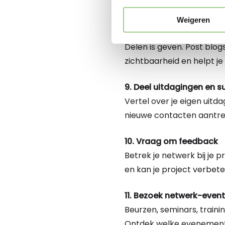
platform voor kennisdeli
Weigeren
8. Deel kennis online
Delen is geven. Post blog
zichtbaarheid en helpt je
9. Deel uitdagingen en 
Vertel over je eigen uitd
nieuwe contacten aantre
10. Vraag om feedback
Betrek je netwerk bij je
en kan je project verbet
11. Bezoek netwerk-even
Beurzen, seminars, train
Ontdek welke evenemente