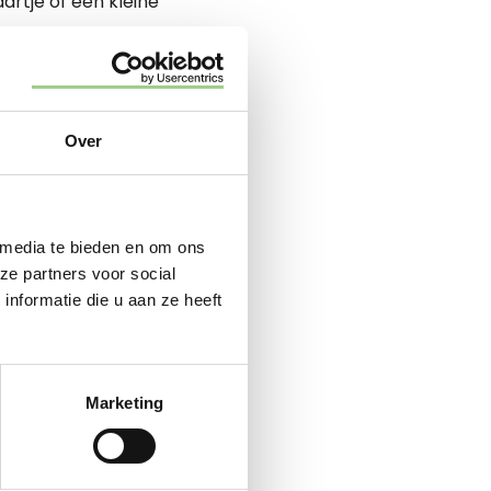
artje of een kleine
lle contacten uit voor
Over
 wordt gewaardeerd en
 media te bieden en om ons
ze partners voor social
nformatie die u aan ze heeft
rken. Informele settingen
werk.
Marketing
 netwerk. Het biedt een