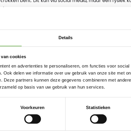
etrokken bent. Dit kan via social media, maar een fysiek ka
uk.
fspraken
vaak effectiever dan online communiceren. Nodig waardevo
Details
nch en bespreek uitdagingen, successen en ervaringen.
lle connecties
 van cookies
 in contact te brengen met waardevolle connecties. Dit
ent en advertenties te personaliseren, om functies voor social
ren voor je behulpzaamheid.
. Ook delen we informatie over uw gebruik van onze site met on
e. Deze partners kunnen deze gegevens combineren met andere i
 bijeenkomsten
erzameld op basis van uw gebruik van hun services.
ünie met oude collega’s of klasgenoten kan banden verste
annen en bereid om te praten, wat goed is voor je net
Voorkeuren
Statistieken
nts
raining of presentatie kan veel waarde toevoegen aan je