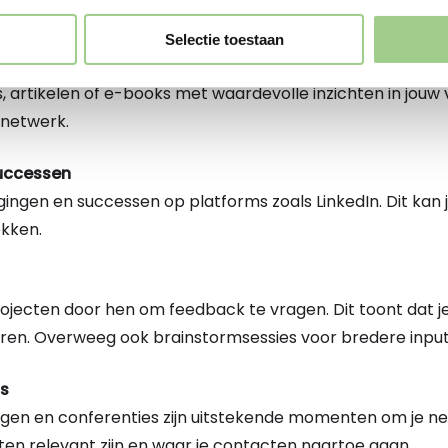
ng en brengt mensen met elkaar in contact.
Selectie toestaan
s, artikelen of e-books met waardevolle inzichten in jouw 
 netwerk.
successen
agingen en successen op platforms zoals LinkedIn. Dit kan 
kken.
 projecten door hen om feedback te vragen. Dit toont dat
eren. Overweeg ook brainstormsessies voor bredere input
ts
ingen en conferenties zijn uitstekende momenten om je ne
n relevant zijn en waar je contacten naartoe gaan.