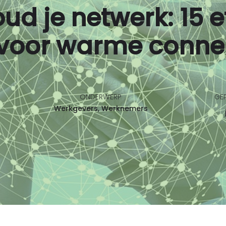
d je netwerk: 15 e
 voor warme conne
ONDERWERP
GE
Werkgevers
Werknemers