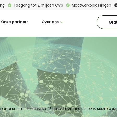
ring
Toegang tot 2 miljoen CV’s
Maatwerkoplossingen
Onze partners
Over ons
Grat
Wie zijn wij
Great Place To Work
CM in beeld
Interne vacatures
Blogs
Downloads
Contact
»
ONDERHOUD JE NETWERK: 15 EFFECTIEVE TIPS VOOR WARME CON