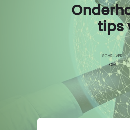
Onderhou
Bouw
Transport
tips
Financieel
Techniek
AI CV scan
SCHRIJVER
CM