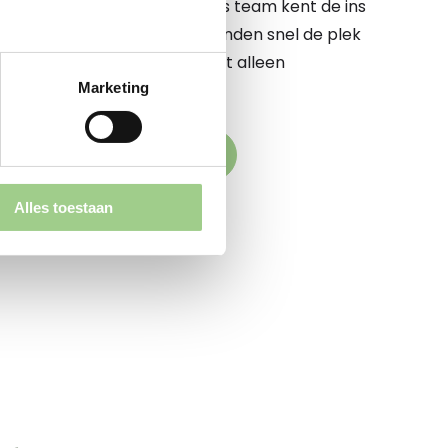
 te begeleiden op dit pad. Ons team kent de ins
e markt op zijn duimpje. We vinden snel de plek
komstige werkgever elkaar niet alleen
Marketing
k versterken
den naar jouw droombaan
Alles toestaan
aande vacatures