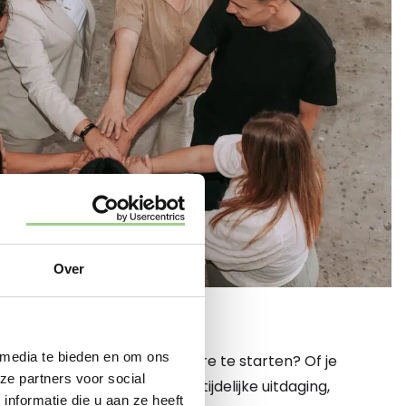
Over
 HIER
 media te bieden en om ons
 een nieuwe fase in je carrière te starten? Of je
ze partners voor social
een vaste baan of juist een tijdelijke uitdaging,
nformatie die u aan ze heeft