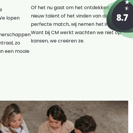
Of het nu gaat om het ontdekken van
e
nieuw talent of het vinden van de
We lopen
perfecte match, wij nemen het initiatief.
Want bij CM werkt wachten we niet op
rtnerschappen
kansen, we creëren ze.
traal, zo
an een mooie