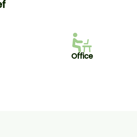
ef
Office