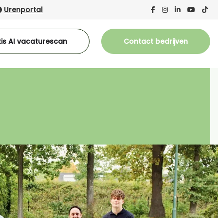
Urenportal
is AI vacaturescan
Contact bedrijven