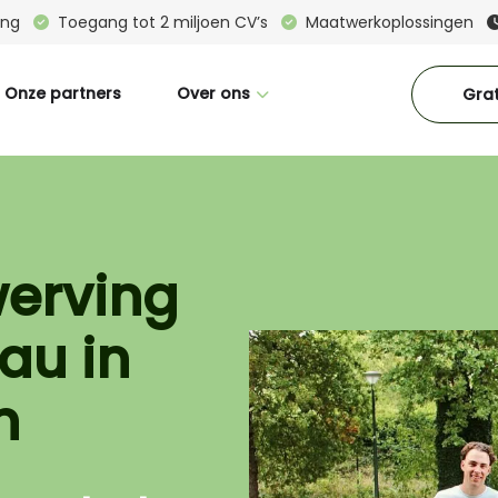
ring
Toegang tot 2 miljoen CV’s
Maatwerkoplossingen
Onze partners
Over ons
Grat
Wie zijn wij
Great Place To Work
CM in beeld
werving
Interne vacatures
au in
Blogs
Downloads
n
Contact