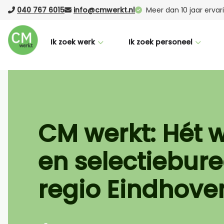
040 767 6015
info@cmwerkt.nl
Meer dan 10 jaar erva
Ik zoek werk
Ik zoek personeel
Voor werknemers
Voor werkgevers
CM Buddy
Werving & selectie
Succesverhalen
Laten werven (RPO)
CM werkt: Hét 
Nederlandse taalcursus
Vacature Boost
en selectiebure
Vacatures
Uitzenden
Logistiek
regio Eindhove
Office
Productie