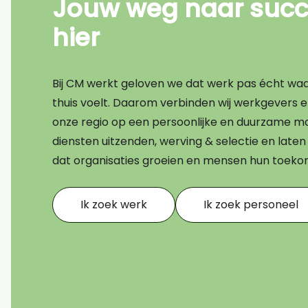
Jouw weg naar succe
Bouw
hier
Transport
Financieel
Bij CM werkt geloven we dat werk pas écht waard
Techniek
thuis voelt. Daarom verbinden wij werkgevers 
onze regio op een persoonlijke en duurzame ma
AI CV scan
diensten uitzenden, werving & selectie en lat
dat organisaties groeien en mensen hun toek
Ik zoek werk
Ik zoek personeel