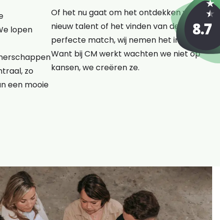
Of het nu gaat om het ontdekken van
e
nieuw talent of het vinden van de
We lopen
perfecte match, wij nemen het initiatief.
Want bij CM werkt wachten we niet op
rtnerschappen
kansen, we creëren ze.
traal, zo
an een mooie