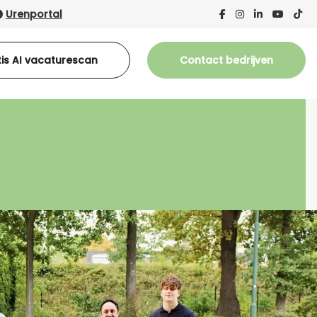
Urenportal
is AI vacaturescan
Contact bedrijven