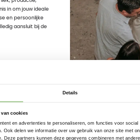
iek, productie,
nis in om jouw ideale
se en persoonlijke
dig aansluit bij de
Details
 van cookies
JOUW NIEUWE START BEGINT
ent en advertenties te personaliseren, om functies voor social
Sta je op het punt om
. Ook delen we informatie over uw gebruik van onze site met on
nu op zoek bent naar 
e. Deze partners kunnen deze gegevens combineren met andere i