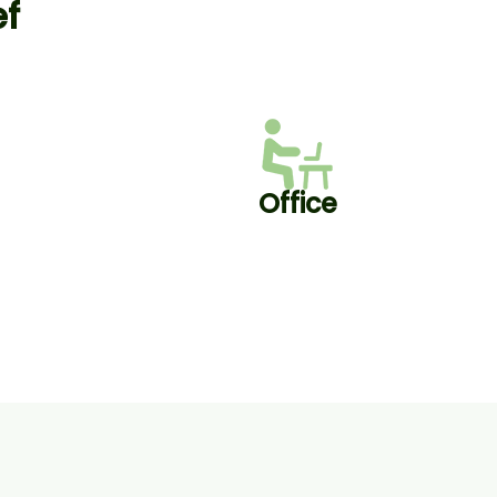
ef
Office