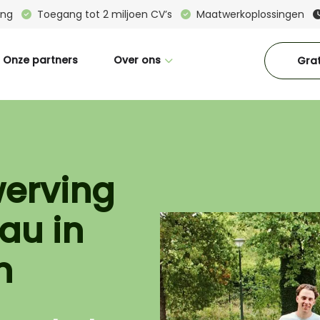
ring
Toegang tot 2 miljoen CV’s
Maatwerkoplossingen
Onze partners
Over ons
Grat
Wie zijn wij
Great Place To Work
CM in beeld
werving
Interne vacatures
au in
Blogs
Downloads
n
Contact