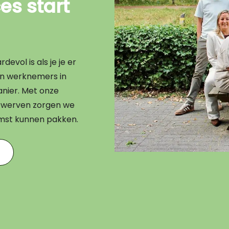
s start
evol is als je je er
en werknemers in
nier. Met onze
en werven zorgen we
omst kunnen pakken.