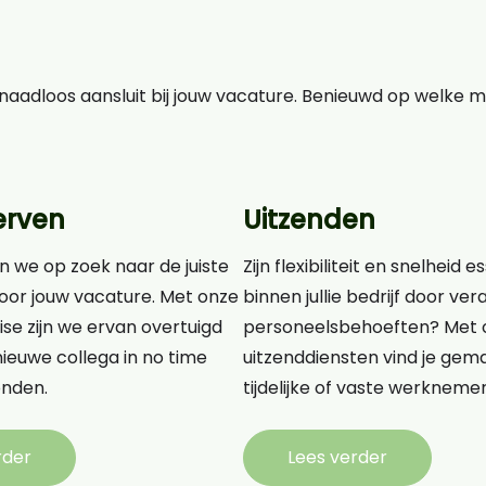
aadloos aansluit bij jouw vacature. Benieuwd op welke 
erven
Uitzenden
n we op zoek naar de juiste
Zijn flexibiliteit en snelheid e
oor jouw vacature. Met onze
binnen jullie bedrijf door v
ise zijn we ervan overtuigd
personeelsbehoeften? Met 
ieuwe collega in no time
uitzenddiensten vind je gema
nden.
tijdelijke of vaste werknemer
rder
Lees verder