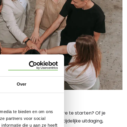
Over
 HIER
 media te bieden en om ons
 een nieuwe fase in je carrière te starten? Of je
ze partners voor social
een vaste baan of juist een tijdelijke uitdaging,
nformatie die u aan ze heeft