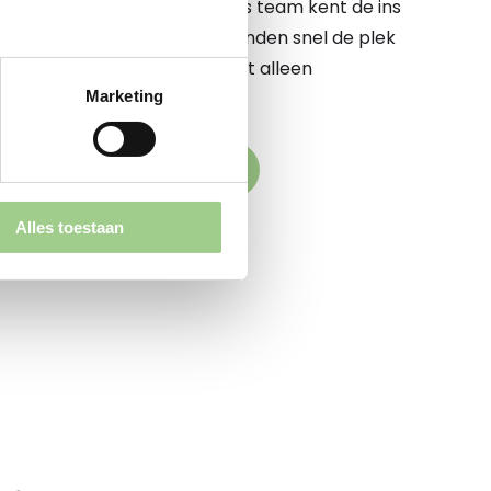
 te begeleiden op dit pad. Ons team kent de ins
e markt op zijn duimpje. We vinden snel de plek
komstige werkgever elkaar niet alleen
Marketing
k versterken
den naar jouw droombaan
Alles toestaan
aande vacatures