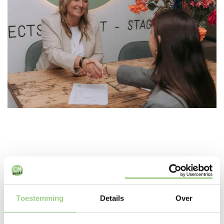
In deze branches zijn we
Toestemming
Details
Over
actief