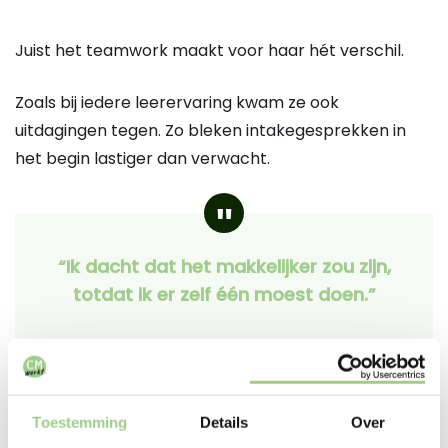
Juist het teamwork maakt voor haar hét verschil.
Zoals bij iedere leerervaring kwam ze ook
uitdagingen tegen. Zo bleken intakegesprekken in
het begin lastiger dan verwacht.
“Ik dacht dat het makkelijker zou zijn,
totdat ik er zelf één moest doen.”
Toch zette ze door. Door te oefenen en vertrouwen
Toestemming
Details
Over
te krijgen vanuit het team, groeide ze snel. Inmiddels