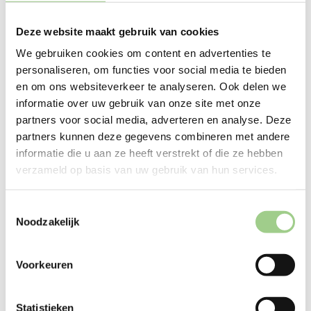
voert ze de intakes zelfstandig uit, iets waar ze
zichtbaar blij mee is. Dat vertrouwen speelt een
Deze website maakt gebruik van cookies
grote rol in haar ontwikkeling. Van haar
We gebruiken cookies om content en advertenties te
stagebegeleider Dennis krijgt ze veel vrijheid.
personaliseren, om functies voor social media te bieden
en om ons websiteverkeer te analyseren. Ook delen we
informatie over uw gebruik van onze site met onze
partners voor social media, adverteren en analyse. Deze
partners kunnen deze gegevens combineren met andere
“Hij laat me los en heeft vertrouwen in
informatie die u aan ze heeft verstrekt of die ze hebben
wat ik doe. Dat helpt enorm.”
verzameld op basis van uw gebruik van hun services.
Toestemmingsselectie
Noodzakelijk
Ook buiten het werk vindt ze steun bij haar ouders en
haar jongere broer, die haar blijven motiveren.
Voorkeuren
Wat Selin misschien nog wel het meest waardeert, is
Statistieken
dat ze bij CM werkt écht haar eigen pad mag