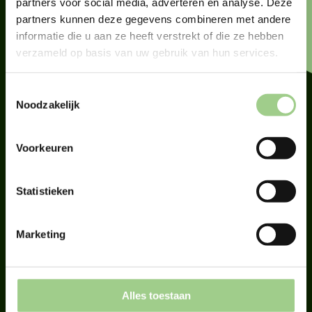
partners voor social media, adverteren en analyse. Deze
partners kunnen deze gegevens combineren met andere
Wij helpen je graag. Neem contact met
informatie die u aan ze heeft verstrekt of die ze hebben
verzameld op basis van uw gebruik van hun services.
ons op en we gaan samen met jou op
zoek naar de perfecte kandidaat of de
Toestemmingsselectie
juiste vacature.
Noodzakelijk
Voorkeuren
Neem contact met ons op
Statistieken
Of bekijk de openstaande vacatures
Marketing
Alles toestaan