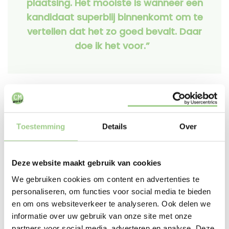
plaatsing. Het mooiste is wanneer een
kandidaat superblij binnenkomt om te
vertellen dat het zo goed bevalt. Daar
doe ik het voor.”
Samenwerking vindt hij één van de sterkste punten
van het team. “We vullen elkaar aan en schakelen
Toestemming
Details
Over
snel. In de zomer hadden Dennis en ik binnen een
week vijf mensen geplaatst bij Spirotech. Dat laat
zien hoe goed we samenwerken.”
Deze website maakt gebruik van cookies
We gebruiken cookies om content en advertenties te
Waarom hij voor CM werkt koos?
personaliseren, om functies voor social media te bieden
en om ons websiteverkeer te analyseren. Ook delen we
informatie over uw gebruik van onze site met onze
partners voor social media, adverteren en analyse. Deze