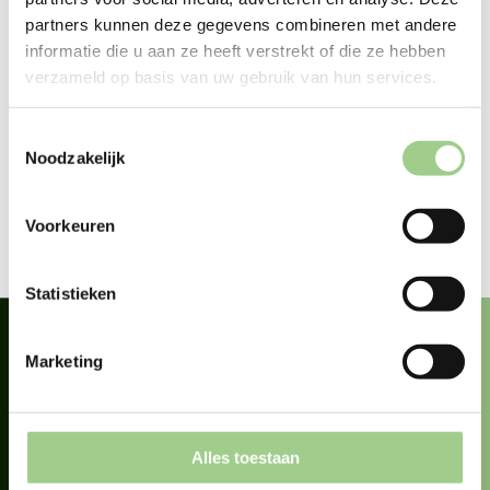
“De klik was er meteen. Het voelde warm,
partners kunnen deze gegevens combineren met andere
eerlijk en je mag hier echt jezelf zijn. Dat is
informatie die u aan ze heeft verstrekt of die ze hebben
verzameld op basis van uw gebruik van hun services.
voor mij het belangrijkste en dat gevoel
heb ik nog steeds elke dag.”
Toestemmingsselectie
Noodzakelijk
Voorkeuren
Statistieken
Marketing
Ben jij klaar voor de
perfecte match?
Alles toestaan