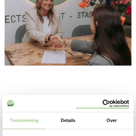
In deze branches zijn we
Toestemming
Details
Over
actief